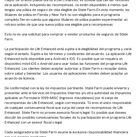
de la aplicación, incluyendo las recompensas, no estén disponibles a menos que
tengas una póliza de seguro de vida elegible de State Farm.En este momento, los
titulares de póliza en Florida y New York no son elegibles para el programa
completo.Ten en cuenta que algunos titulares de póliza pueden experimentar un
retraso antes de que una nueva póliza sea elegible para recompensas.
Esto no es una solicitud para comprar o vender productos de seguros de State
Farm.
La participación de Life Enhanced está sujeta a la elegibilidad del programa y varía
según el estado. Sujeto a los términos y condiciones del acuerdo. La aplicación Life
Enhanced está disponible para Android e iOS. Es posible que se requiera un
dispositivo móvil iOS o Android para usar todas las funciones del programa Life
Enhanced. Los clientes deben aceptar autorizar a State Farm a recopilar datos
sobre salud y bienestar. Los usuarios de aplicaciones móviles deben aceptar un
acuerdo de licencia.
De conformidad con la ley de impuestos pertinente, State Farm puede enviarte y
presentar ante el Servicio de Impuestos Internos y/u otra autoridad de impuestos
aplicable un Formulario 1099-MISC (ingresos misceláneos) por el canje de
recompensas de Life Enhanced, según corresponda. Tú eres el único responsable
de cualquier consecuencia fiscal que surja del canje de recompensas de Life
Enhanced. State Farm no provee asesoría fiscal ni legal. Es posible que desees
discutir las posibles consecuencias fiscales de tu participación en el programa Life
Enhanced con un asesor fiscal o legal.
Cada aseguradora de State Farm asume la exclusiva responsabilidad financiera
por sus propios productos.