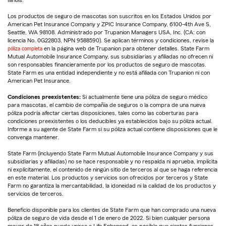
Los productos de seguro de mascotas son suscritos en los Estados Unidos por
American Pet Insurance Company y ZPIC Insurance Company, 6100-4th Ave S,
Seattle, WA 98108. Administrado por Trupanion Managers USA, Inc. (CA: con
licencia No. 0G22803, NPN 9588590). Se aplican términos y condiciones, revise la
póliza completa
en la página web de Trupanion para obtener detalles. State Farm
Mutual Automobile Insurance Company, sus subsidiarias y afiliadas no ofrecen ni
son responsables financieramente por los productos de seguro de mascotas.
State Farm es una entidad independiente y no está afiliada con Trupanion ni con
American Pet Insurance.
Condiciones preexistentes:
Si actualmente tiene una póliza de seguro médico
para mascotas, el cambio de compañía de seguros o la compra de una nueva
póliza podría afectar ciertas disposiciones, tales como las coberturas para
condiciones preexistentes o los deducibles ya establecidos bajo su póliza actual.
Informe a su agente de State Farm si su póliza actual contiene disposiciones que le
convenga mantener.
State Farm (incluyendo State Farm Mutual Automobile Insurance Company y sus
subsidiarias y afiliadas) no se hace responsable y no respalda ni aprueba, implícita
ni explícitamente, el contenido de ningún sitio de terceros al que se haga referencia
en este material. Los productos y servicios son ofrecidos por terceros y State
Farm no garantiza la mercantabilidad, la idoneidad ni la calidad de los productos y
servicios de terceros.
Beneficio disponible para los clientes de State Farm que han comprado una nueva
póliza de seguro de vida desde el 1 de enero de 2022. Si bien cualquier persona
mayor de 18 años puede unirse a Life Enhanced, es posible que ciertas funciones