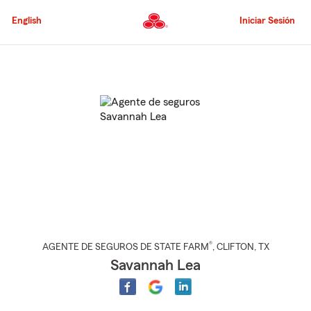
Pasar
al
English
Iniciar Sesión
contenido
principal
Comienzo
del
contenido
principal
®
AGENTE DE SEGUROS DE STATE FARM
,
CLIFTON
, TX
Savannah Lea