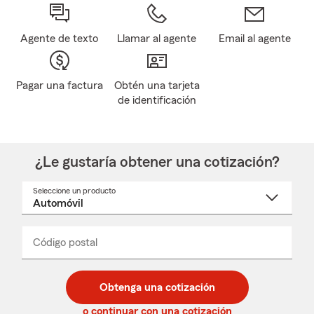
Agente de texto
Llamar al agente
Email al agente
Pagar una factura
Obtén una tarjeta
de identificación
¿Le gustaría obtener una cotización?
Seleccione un producto
Seleccione
un
nombre
de
producto
del
Código postal
Ingresa
Ingresa
_____
menú
un
un
desplegable
código
código
postal
postal
Obtenga una cotización
de
de
5
5
o continuar con una cotización